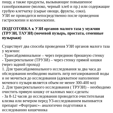
пищу, а также продукты, вызывающие повышенное
газообразование (молоко, черный хлеб и пр.) или содержащие
грубую клетчатку (сырые овощи, фрукты, соки).
УЗИ не проводится непосредственно после проведения
гастроскопии и колоноскопии.
ПОДГОТОВКА к УЗИ органов малого таза у мужчин
(ТРУЗИ, ТАУЗИ) (мочевой пузырь, простата, семенные
пузырьки)
Существует два способа проведения УЗИ органов малого таза
у мужчин:
- Трансабдоминальное – через переднюю брюшную стенку
- Трансректальное (ТРУЗИ) – через стенку прямой кишки
(через задний проход)
1. Для трансабдоминального исследования за два часа до
обследования необходимо выпить литр негазированной воды
и не мочиться до исследования (адекватное наполнение
мочевого пузыря является объем не менее 300-400 мл)
2. Для трансректального исследования ( ТРУЗИ) – необходимо
очистить прямую кишку от каловых масс-сделать:
- За 8-12 часов до исследования проводится очистительная
клизма или вечером перед УЗ-исследованием выпивается
препарат «Фортранс»- аналогично подготовки к
исследованию кишечника