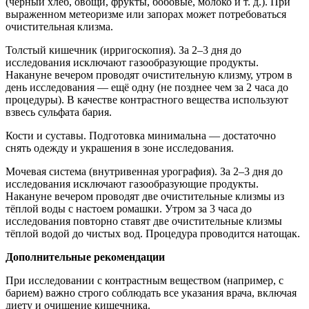
(чёрный хлеб, овощи, фрукты, бобовые, молоко и т. д.). При
выраженном метеоризме или запорах может потребоваться
очистительная клизма.
Толстый кишечник (ирригоскопия). За 2–3 дня до
исследования исключают газообразующие продукты.
Накануне вечером проводят очистительную клизму, утром в
день исследования — ещё одну (не позднее чем за 2 часа до
процедуры). В качестве контрастного вещества используют
взвесь сульфата бария.
Кости и суставы. Подготовка минимальна — достаточно
снять одежду и украшения в зоне исследования.
Мочевая система (внутривенная урография). За 2–3 дня до
исследования исключают газообразующие продукты.
Накануне вечером проводят две очистительные клизмы из
тёплой воды с настоем ромашки. Утром за 3 часа до
исследования повторно ставят две очистительные клизмы
тёплой водой до чистых вод. Процедура проводится натощак.
Дополнительные рекомендации
При исследовании с контрастным веществом (например, с
барием) важно строго соблюдать все указания врача, включая
диету и очищение кишечника.